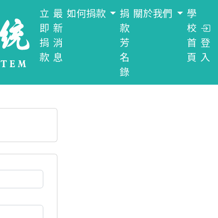
立
最
如何捐款
捐
關於我們
學
即
新
款
校
捐
消
芳
首
登
款
息
名
頁
入
錄