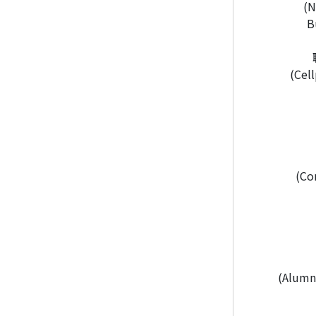
(N
B
(Cel
(Co
(Alumn