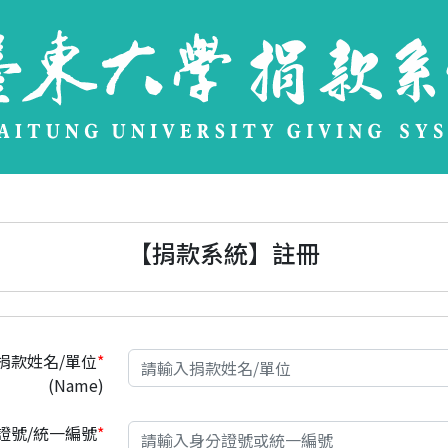
【捐款系統】註冊
捐款姓名/單位
*
(Name)
證號/統一編號
*